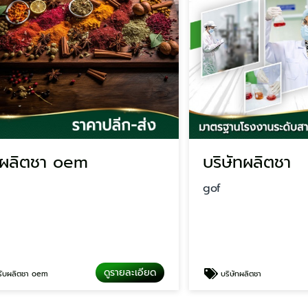
ตชา oem
บริษัทผลิตชา
gof
ดูรายละเอียด
ดู
า oem
บริษัทผลิตชา